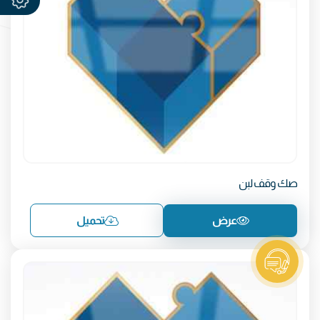
صك وقف لبن
عرض
تحميل