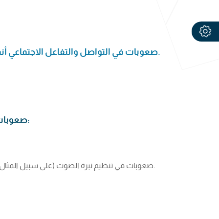
صعوبات في التواصل والتفاعل الاجتماعي أنماط من السلوكيات التكرارية والمحدودة.
صعوبات في التواصل اللفظي وغير اللفظي، على سبيل المثال:
صعوبات في تنظيم نبرة الصوت (على سبيل المثال، قد يتحدثون بصوت عالٍ جدًا، أو بهدوء شديد و/أو بصوت رتيب).