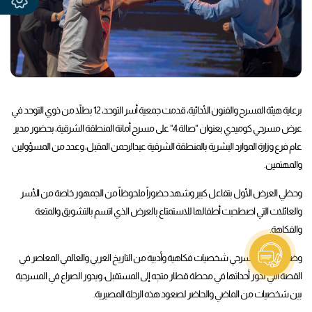
برعاية هيئة المسرح والفنون الأدائية، قدمت جمعية أسر التوحد، 12 بطلاً من ذوي التوحد في
عرض مسرحي كوميدي بعنوان "صالة 4" على مسرح أمانة المنطقة الشرقية، بحضور مدير
عام فرع وزارة الموارد البشرية بالمنطقة الشرقية عبدالرحمن المقبل، وعدد من المسؤولين
والمهتمين.
وحظي العرض الأول بتفاعل كبير وشهد حضوراً ملحوظاً من الجمهور خاصة من الأسر
والعائلات التي اصطحبت أطفالها للاستمتاع بالعرض الذي اتسم بالتشويق والمتعة
والفكاهة.
وضم العمل المسرحي شخصيات فكاهية وأدبية من التاريخ العربي والعالمي المعاصر في
القصة التي تدور أحداثها في محطة قطار متجه إلى المستقبل، ويدور الصراع في المسرحية
بين شخصيات من الماضي والحاضر لصعود هذه الرحلة المصيرية.