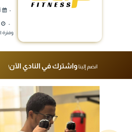
-
أ
-
وفترة المساء (من الساعة :30
واشترك في النادي الآن
انضم إلينا
!