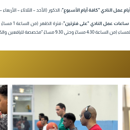
يام عمل النادي
"كافة أيام الأسبوع":
الذكور (الأحد – الثلاثاء – الأربعا
ساعات عمل النادي "
على فترتين":
4 مساءً وحتى 9:30 مساءً "مخصصة لليافعين والكبار في سن 16 عام وما فوق").